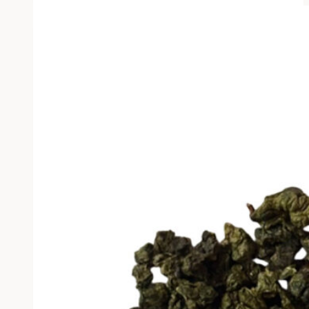
имеет
несколько
вариаций.
Опции
можно
выбрать
на
странице
товара.