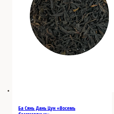
странице
товара.
Ба Сянь Дань Цун «Восемь