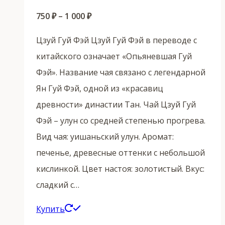
Диапазон
750
₽
–
1 000
₽
цен:
Цзуй Гуй Фэй Цзуй Гуй Фэй в переводе с
750 ₽
китайского означает «Опьяневшая Гуй
–
Фэй». Название чая связано с легендарной
1
Ян Гуй Фэй, одной из «красавиц
000 ₽
древности» династии Тан. Чай Цзуй Гуй
Фэй – улун со средней степенью прогрева.
Вид чая: уишаньский улун. Аромат:
печенье, древесные оттенки с небольшой
кислинкой. Цвет настоя: золотистый. Вкус:
сладкий с…
Этот
Купить
товар