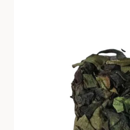
можно
выбрать
на
странице
товара.