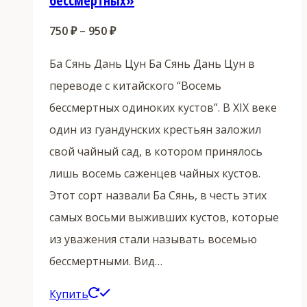
бессмертных»
Диапазон
750
₽
–
950
₽
цен:
Ба Сянь Дань Цун Ба Сянь Дань Цун в
750 ₽
переводе с китайского “Восемь
–
бессмертных одиноких кустов”. В XIX веке
950 ₽
один из гуандунских крестьян заложил
свой чайный сад, в котором принялось
лишь восемь саженцев чайных кустов.
Этот сорт назвали Ба Сянь, в честь этих
самых восьми выживших кустов, которые
из уважения стали называть восемью
бессмертными. Вид…
Этот
Купить