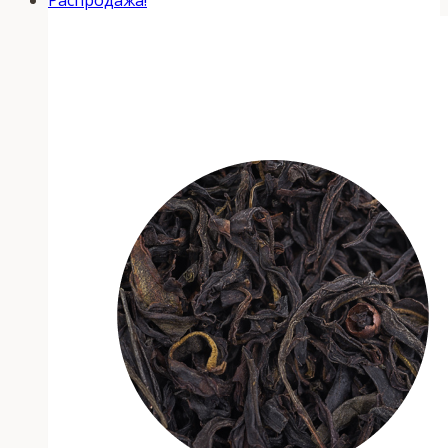
Распродажа!
имеет
несколько
вариаций.
Опции
можно
выбрать
на
странице
товара.