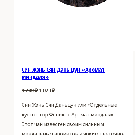
Син Жэнь Сян Дань Цун «Аромат
миндаля»
Первоначальная
Текущая
1 200
₽
1 020
₽
цена
цена:
Син Жэнь Сян Даньцун или «Отдельные
составляла
1
кусты с гор Феникса. Аромат миндаля».
1
020 ₽.
Этот чай известен своим сильным
200 ₽.
миндальным ароматов и ярким цветочно-