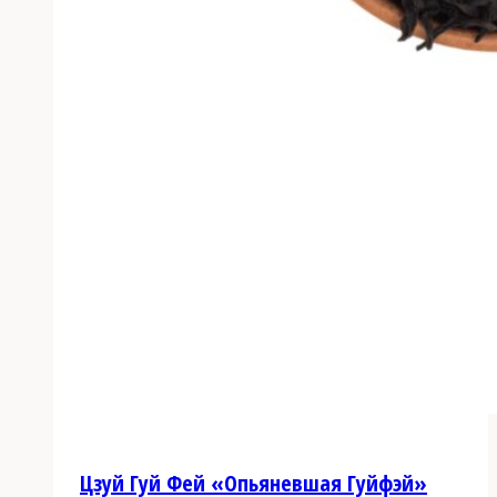
Цзуй Гуй Фей «Опьяневшая Гуйфэй»