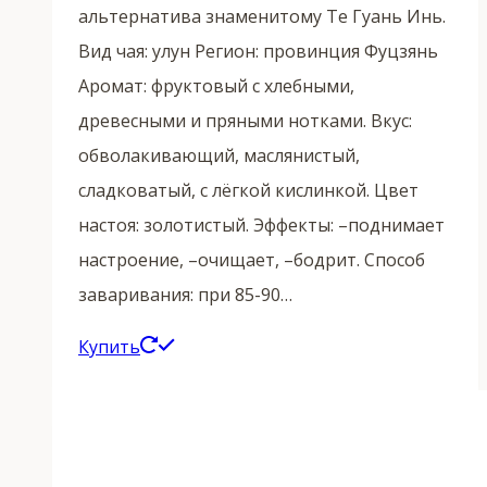
альтернатива знаменитому Те Гуань Инь.
Вид чая: улун Регион: провинция Фуцзянь
Аромат: фруктовый с хлебными,
древесными и пряными нотками. Вкус:
обволакивающий, маслянистый,
сладковатый, с лёгкой кислинкой. Цвет
настоя: золотистый. Эффекты: –поднимает
настроение, –очищает, –бодрит. Способ
заваривания: при 85-90…
Этот
Купить
товар
имеет
несколько
вариаций.