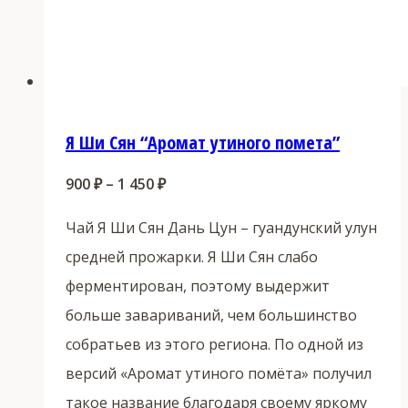
Я Ши Сян “Аромат утиного помета”
Диапазон
900
₽
–
1 450
₽
цен:
Чай Я Ши Сян Дань Цун – гуандунский улун
900 ₽
средней прожарки. Я Ши Сян слабо
–
ферментирован, поэтому выдержит
1
больше завариваний, чем большинство
450 ₽
собратьев из этого региона. По одной из
версий «Аромат утиного помёта» получил
такое название благодаря своему яркому