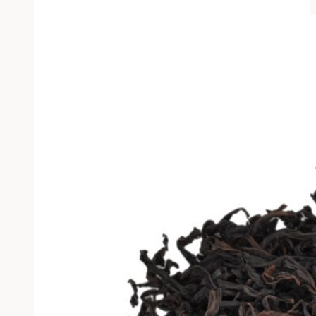
товар
имеет
несколько
вариаций.
Опции
можно
выбрать
на
странице
товара.