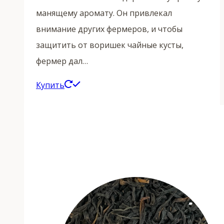
манящему аромату. Он привлекал
внимание других фермеров, и чтобы
защитить от воришек чайные кусты,
фермер дал…
Этот
Купить
товар
имеет
несколько
вариаций.
Опции
можно
выбрать
на