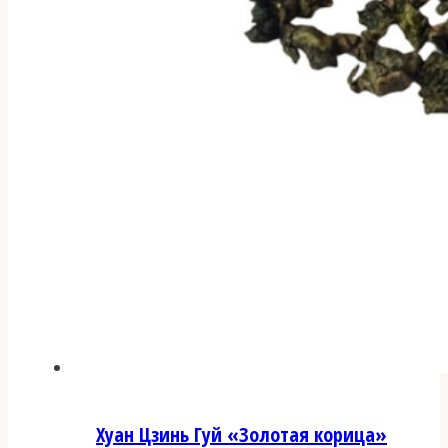
Хуан Цзинь Гуй «Золотая корица»