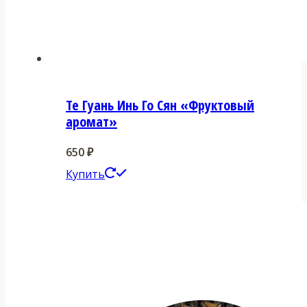
Те Гуань Инь Го Сян «Фруктовый
аромат»
650
₽
Этот
Купить
товар
имеет
несколько
вариаций.
Опции
можно