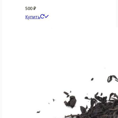
500
₽
Этот
Купить
товар
имеет
несколько
вариаций.
Опции
можно
выбрать
на
странице
товара.