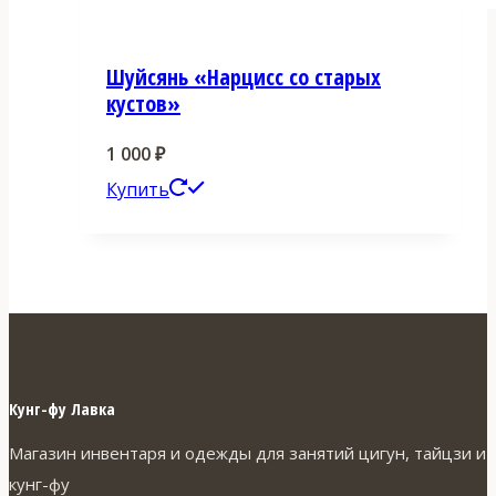
Шуйсянь «Нарцисс со старых
кустов»
1 000
₽
Этот
Купить
товар
имеет
несколько
вариаций.
Опции
можно
Кунг-фу Лавка
выбрать
Магазин инвентаря и одежды для занятий цигун, тайцзи и
на
кунг-фу