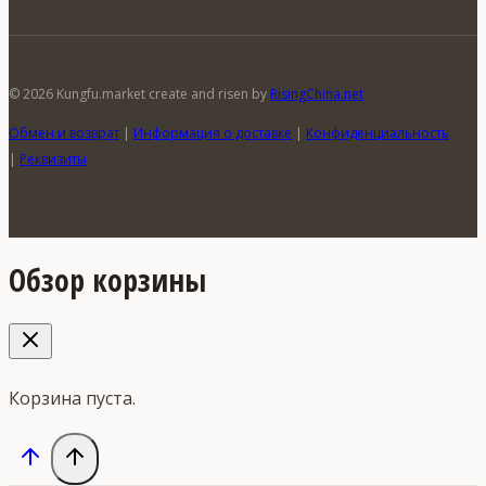
© 2026 Kungfu.market create and risen by
RisingChina.net
Обмен и возврат
|
Информация о доставке
|
Конфиденциальность
|
Реквизиты
Обзор корзины
Корзина пуста.