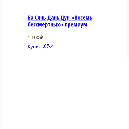
Ба Сянь Дань Цун «Восемь
бессмертных» премиум
1 100
₽
Этот
Купить
товар
имеет
несколько
вариаций.
Опции
можно
выбрать
на