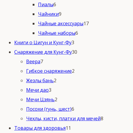
6
товаров
Пиалы
6
товаров
9
Чайники
9
товаров
17
Чайные аксессуары
17
6
товаров
Чайные наборы
6
3
товаров
Книги о Цигун и Кунг-Фу
3
товара
30
Снаряжение для Кунг-Фу
30
7
товаров
Веера
7
товаров
2
Гибкое снаряжение
2
2
товара
Жезлы бань
2
3
товара
Мечи дао
3
товара
2
Мечи Цзянь
2
товара
6
Посохи (гунь, шест)
6
товаров
8
Чехлы, кисти, платки для мечей
8
11
товаров
Товары для здоровья
11