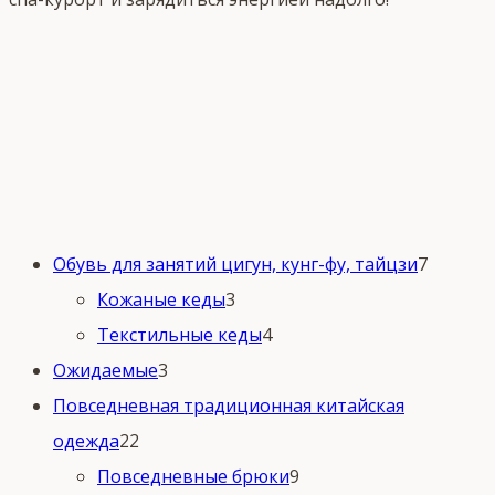
7
Обувь для занятий цигун, кунг-фу, тайцзи
7
3
товаро
Кожаные кеды
3
товара
4
Текстильные кеды
4
3
товара
Ожидаемые
3
товара
Повседневная традиционная китайская
22
одежда
22
товара
9
Повседневные брюки
9