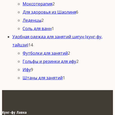
2
товаров
Моксотерапия
2
товара
6
Для здоровья из Шаолиня
6
2
товаров
Леденцы
2
товара
1
Соль для ванн
1
товар
Удобная одежда для занятий цигун (кунг-фу,
14
тайцзи)
14
товаров
2
Футболки для занятий
2
товара
2
Гольфы и резинки для ифу
2
9
товара
Ифу
9
товаров
1
Штаны для занятий
1
товар
Кунг-фу Лавка