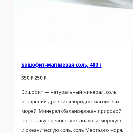
Бишофит-магниевая соль, 400 г
Первоначальная
Текущая
350
₽
250
₽
цена
цена:
Бишофит — натуральный минерал, соль
составляла
250 ₽.
испарений древних хлоридно-магниевых
350 ₽.
морей. Минерал сбалансирован природой,
по составу превосходит аналоги: морскую
и океаническую соль, соль Мертвого моря.