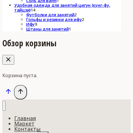
товара
1
Соль для ванн
1
товар
Удобная одежда для занятий цигун (кунг-фу,
14
тайцзи)
14
товаров
2
Футболки для занятий
2
товара
2
Гольфы и резинки для ифу
2
9
товара
Ифу
9
товаров
1
Штаны для занятий
1
товар
Обзор корзины
Корзина пуста.
Главная
Маркет
Контакты