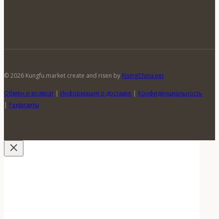
© 2026 Kungfu.market create and risen by
RisingChina.net
Обмен и возврат
|
Информация о доставке
|
Конфиденциальность
|
Реквизиты