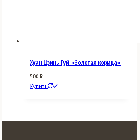
Хуан Цзинь Гуй «Золотая корица»
500
₽
Этот
Купить
товар
имеет
несколько
вариаций.
Опции