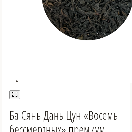
Ба Сянь Дань Цун «Восемь
бессмертных» премиум