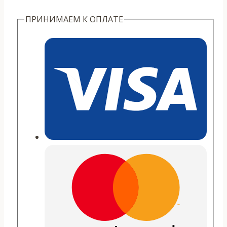
бессмертных"
ПРИНИМАЕМ К ОПЛАТЕ
премиум