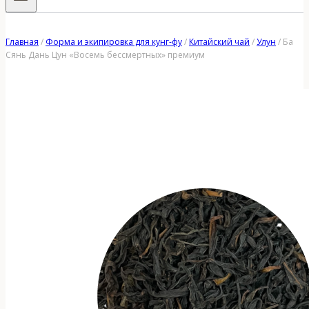
Главная
/
Форма и экипировка для кунг-фу
/
Китайский чай
/
Улун
/
Ба
Сянь Дань Цун «Восемь бессмертных» премиум