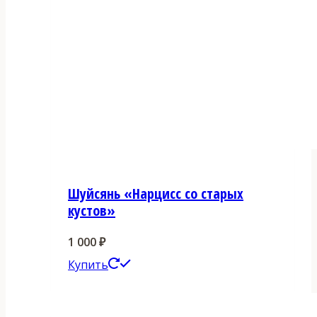
Шуйсянь «Нарцисс со старых
кустов»
1 000
₽
Этот
Купить
товар
имеет