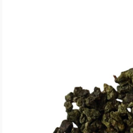
несколько
вариаций.
Опции
можно
выбрать
на
странице
товара.