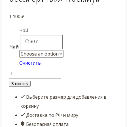
1 100
₽
Чай
30 г
Чай
Очистить
Количество
товара
В корзину
Ба
Выберите размер для добавления в
Сянь
корзину
Дань
Доставка по РФ и миру
Цун
Безопасная оплата
"Восемь