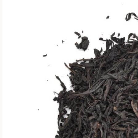
можно
выбрать
на
странице
товара.