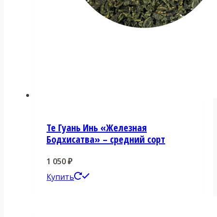
Те Гуань Инь «Железная
Бодхисатва» – средний сорт
1 050
₽
Этот
Купить
товар
имеет