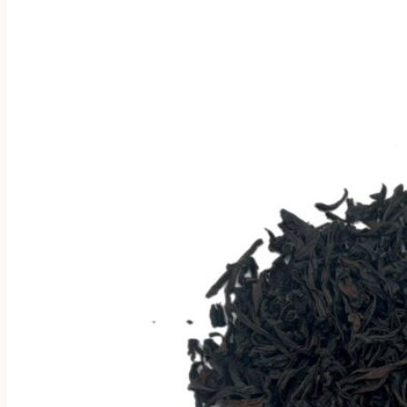
несколько
вариаций.
Опции
можно
выбрать
на
странице
товара.