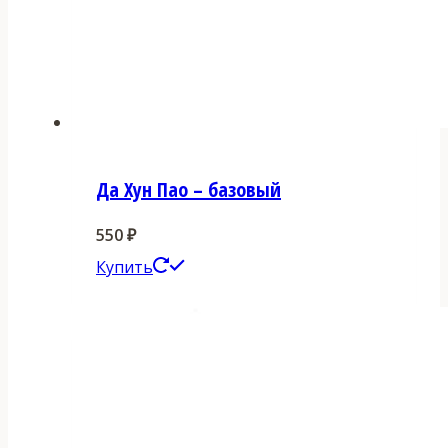
Да Хун Пао – базовый
550
₽
Этот
Купить
товар
имеет
несколько
вариаций.
Опции