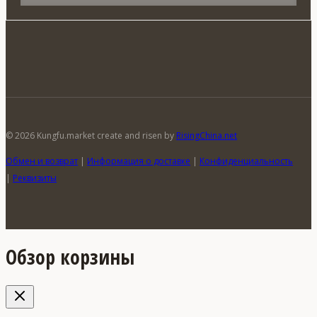
© 2026 Kungfu.market create and risen by
RisingChina.net
Обмен и возврат
|
Информация о доставке
|
Конфиденциальность
|
Реквизиты
Обзор корзины