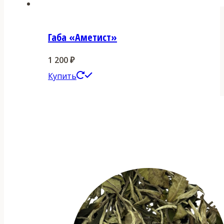
Габа «Аметист»
1 200
₽
Этот
Купить
товар
имеет
несколько
вариаций.
Опции
можно
выбрать
на
странице