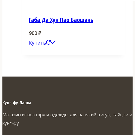
Габа Да Хун Пао Баошань
900
₽
Этот
Купить
товар
имеет
несколько
вариаций.
Опции
можно
Кунг-фу Лавка
выбрать
Магазин инвентаря и одежды для занятий цигун, тайцзи и
на
кунг-фу
странице