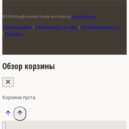
© 2026 Kungfu.market create and risen by
RisingChina.net
Обмен и возврат
|
Информация о доставке
|
Конфиденциальность
|
Реквизиты
Обзор корзины
Корзина пуста.