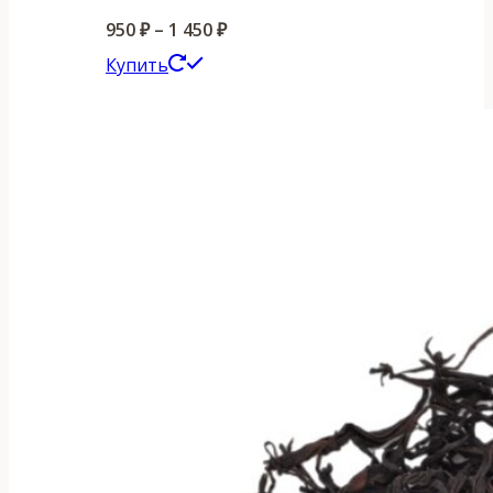
Диапазон
950
₽
–
1 450
₽
Этот
цен:
Купить
товар
950 ₽
имеет
–
несколько
1
вариаций.
450 ₽
Опции
можно
выбрать
на
странице
товара.