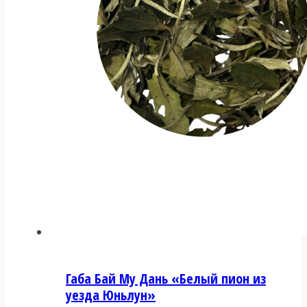
товара.
Габа Бай Му Дань «Белый пион из
уезда Юньлун»