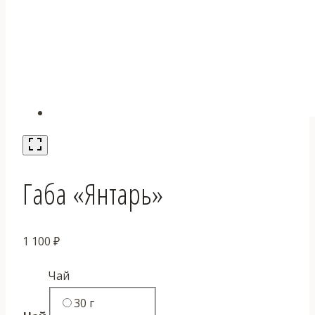
Габа «Янтарь»
1 100
₽
Чай
30 г