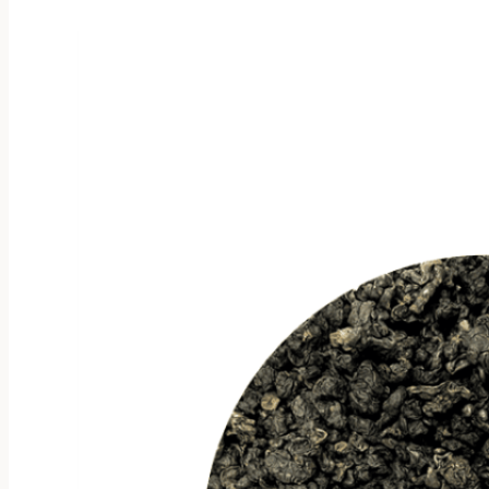
имеет
несколько
вариаций.
Опции
можно
выбрать
на
странице
товара.