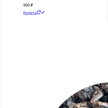
900
₽
Этот
Купить
товар
имеет
несколько
вариаций.
Опции
можно
выбрать
на
странице
товара.