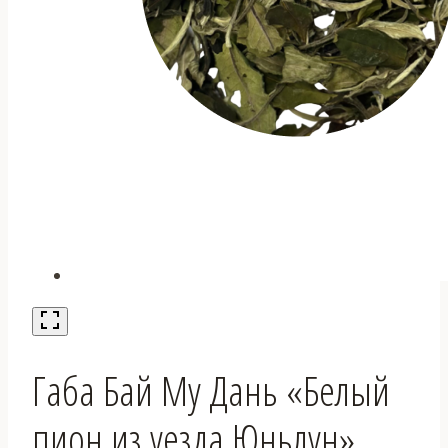
Габа Бай Му Дань «Белый
пион из уезда Юньлун»