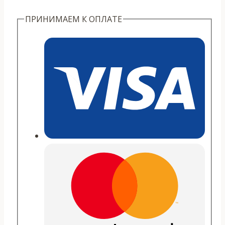
пион
ПРИНИМАЕМ К ОПЛАТЕ
из
уезда
Юньлун"