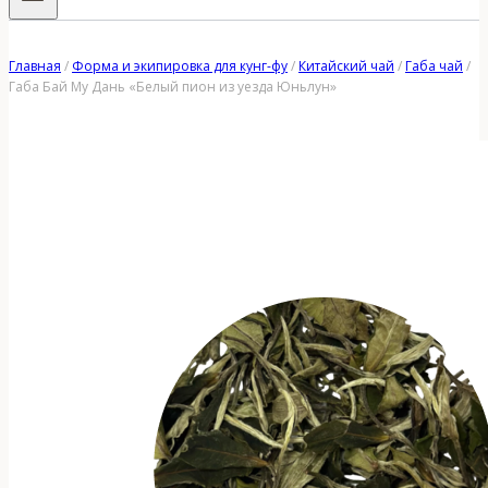
Главная
/
Форма и экипировка для кунг-фу
/
Китайский чай
/
Габа чай
/
Габа Бай Му Дань «Белый пион из уезда Юньлун»