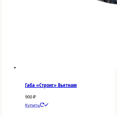
Габа «Стронг» Вьетнам
900
₽
Этот
Купить
товар