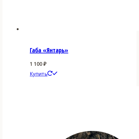
Габа «Янтарь»
1 100
₽
Этот
Купить
товар
имеет
несколько
вариаций.
Опции
можно