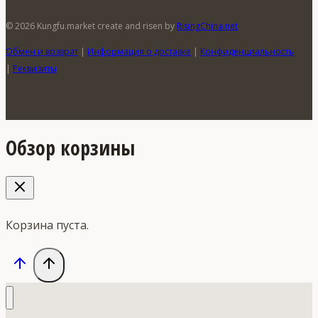
© 2026 Kungfu.market create and risen by
RisingChina.net
Обмен и возврат
|
Информация о доставке
|
Конфиденциальность
|
Реквизиты
Обзор корзины
Корзина пуста.