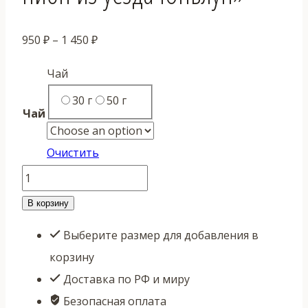
Диапазон
950
₽
–
1 450
₽
цен:
Чай
950 ₽
30 г
50 г
–
Чай
1
450 ₽
Очистить
Количество
товара
В корзину
Габа
Выберите размер для добавления в
Бай
корзину
Му
Доставка по РФ и миру
Дань
Безопасная оплата
"Белый