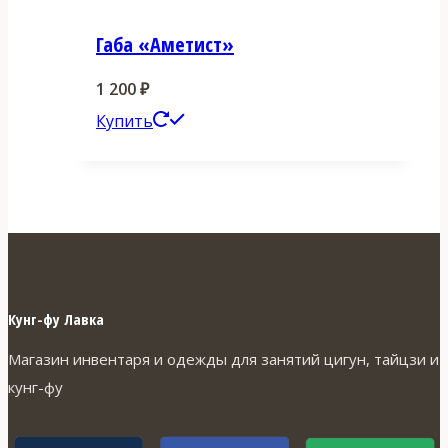
Габа «Аметист»
1 200
₽
Этот
Купить
товар
имеет
несколько
вариаций.
Опции
можно
Кунг-фу Лавка
выбрать
Магазин инвентаря и одежды для занятий цигун, тайцзи и
на
кунг-фу
странице
товара.