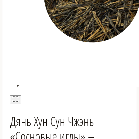
Дянь Хун Сун Чжэнь
«Сосновые иглы» –