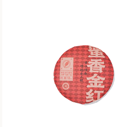
несколько
вариаций.
Опции
можно
выбрать
на
странице
товара.