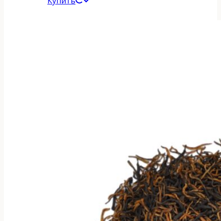
Купить
товар
600 ₽
имеет
–
несколько
1
вариаций.
100 ₽
Опции
можно
выбрать
на
странице
товара.