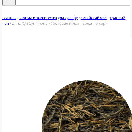
Главная
/
Форма и экипировка для кунг-фу
/
Китайский чай
/
Красный
чай
/
Дянь Хун Сун Чжэнь «Сосновые иглы» – средний сорт