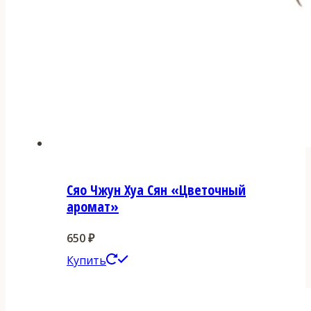
Сяо Чжун Хуа Сян «Цветочный
аромат»
650
₽
Этот
Купить
товар
имеет