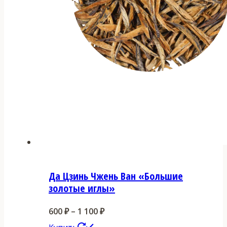
Да Цзинь Чжень Ван «Большие
золотые иглы»
Диапазон
600
₽
–
1 100
₽
Этот
цен: