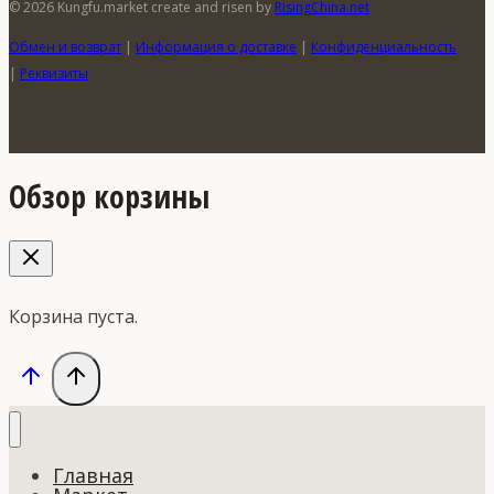
© 2026 Kungfu.market create and risen by
RisingChina.net
Обмен и возврат
|
Информация о доставке
|
Конфиденциальность
|
Реквизиты
Обзор корзины
Корзина пуста.
Главная