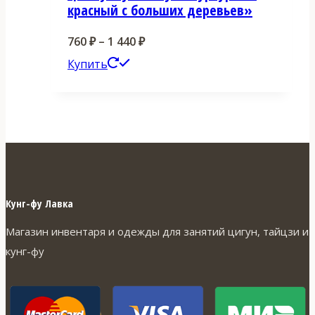
красный с больших деревьев»
Диапазон
760
₽
–
1 440
₽
Этот
цен:
Купить
товар
760 ₽
имеет
–
несколько
1
вариаций.
440 ₽
Опции
можно
Кунг-фу Лавка
выбрать
Магазин инвентаря и одежды для занятий цигун, тайцзи и
на
кунг-фу
странице
товара.