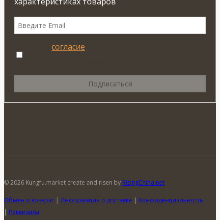
характеристиках товаров
Я даю
согласие
на обработку своих
персональных данных.
© 2026 Kungfu.market create and risen by
RisingChina.net
Обмен и возврат
|
Информация о доставке
|
Конфиденциальность
|
Реквизиты