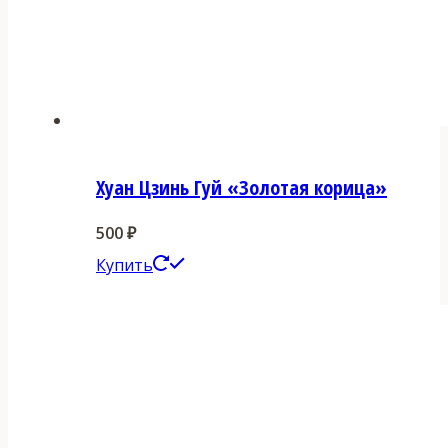
Хуан Цзинь Гуй «Золотая корица»
500
₽
Этот
Купить
товар
имеет
несколько
вариаций.
Опции