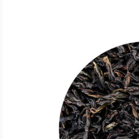
можно
выбрать
на
странице
товара.