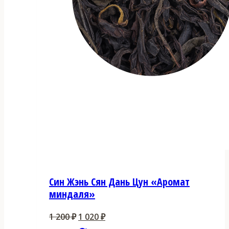
Син Жэнь Сян Дань Цун «Аромат
миндаля»
Первоначальная
Текущая
1 200
₽
1 020
₽