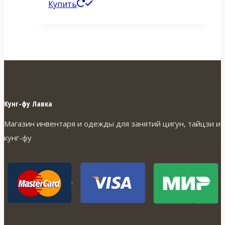
цена
Этот
цена:
Купить
составляла
товар
1
1
имеет
020 ₽.
200 ₽.
несколько
вариаций.
Опции
можно
Кунг-фу Лавка
выбрать
Магазин инвентаря и одежды для занятий цигун, тайцзи и
на
кунг-фу
странице
товара.