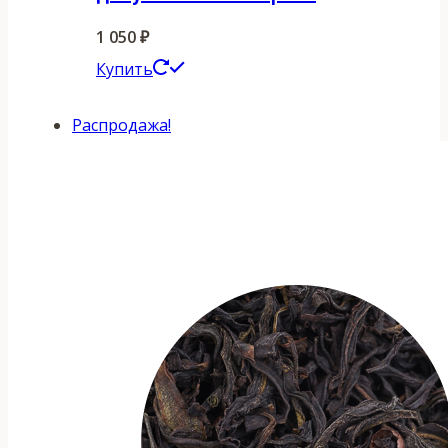
1 050
₽
Этот
Купить
товар
Распродажа!
имеет
несколько
вариаций.
Опции
можно
выбрать
на
странице
товара.