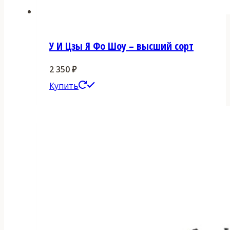
У И Цзы Я Фо Шоу – высший сорт
2 350
₽
Этот
Купить
товар
имеет
несколько
вариаций.
Опции
можно
выбрать
на