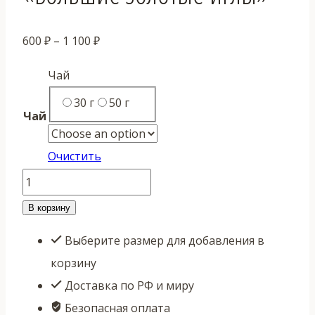
Диапазон
600
₽
–
1 100
₽
цен:
Чай
600 ₽
30 г
50 г
–
Чай
1
100 ₽
Очистить
Количество
товара
В корзину
Да
Выберите размер для добавления в
Цзинь
корзину
Чжень
Доставка по РФ и миру
Ван
Безопасная оплата
"Большие