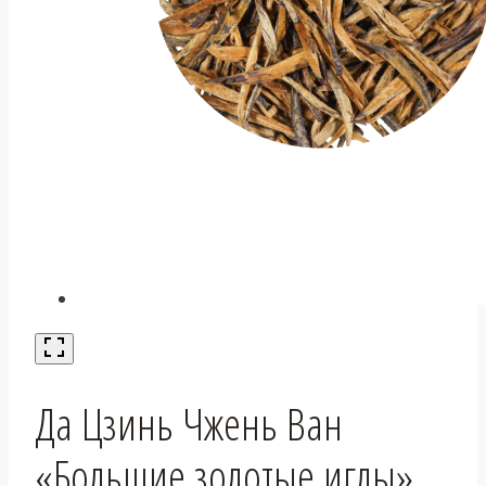
Да Цзинь Чжень Ван
«Большие золотые иглы»