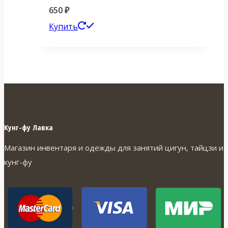
650
₽
Этот
Купить
товар
имеет
несколько
вариаций.
Опции
можно
Кунг-фу Лавка
выбрать
Магазин инвентаря и одежды для занятий цигун, тайцзи и
на
кунг-фу
странице
товара.