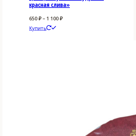
красная слива»
Диапазон
650
₽
–
1 100
₽
Этот
цен:
Купить
товар
650 ₽
имеет
–
несколько
1
вариаций.
100 ₽
Опции
можно
выбрать
на
странице
товара.