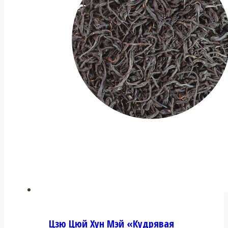
Цзю Цюй Хун Мэй «Кудрявая