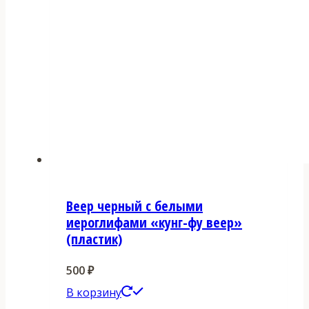
Веер черный с белыми
иероглифами «кунг-фу веер»
(пластик)
500
₽
В корзину