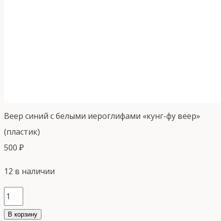
Веер синий с белыми иероглифами «кунг-фу веер»
(пластик)
500
₽
12 в наличии
Количество
товара
В корзину