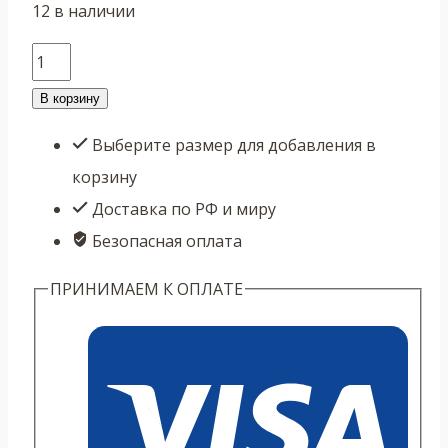
12 в наличии
Количество
товара
В корзину
Веер
Выберите размер для добавления в
синий
корзину
с
Доставка по РФ и миру
белыми
Безопасная оплата
иероглифами
"кунг-
ПРИНИМАЕМ К ОПЛАТЕ
фу
веер"
(пластик)