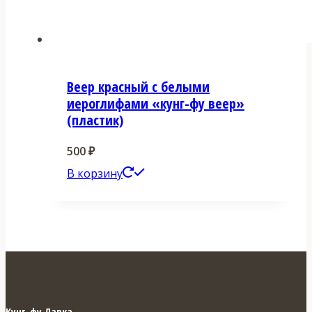
Веер красный с белыми
иероглифами «кунг-фу веер»
(пластик)
500
₽
В корзину
Кунг-фу Лавка