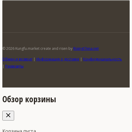
© 2026 Kungfu.market create and risen by
RisingChina.net
Обмен и возврат
|
Информация о доставке
|
Конфиденциальность
|
Реквизиты
Обзор корзины
Корзина пуста.