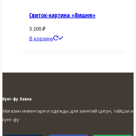
Свиток-картина «Вишня»
3 200
₽
В корзину
Кунг-фу Лавка
Магазин инвентаря и одежды для занятий цигун, тайцзи и
кунг-фу