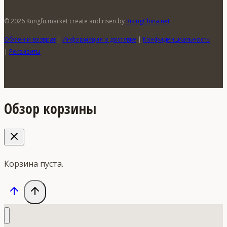
© 2026 Kungfu.market create and risen by
RisingChina.net
Обмен и возврат
|
Информация о доставке
|
Конфиденциальность
|
Реквизиты
Обзор корзины
Корзина пуста.