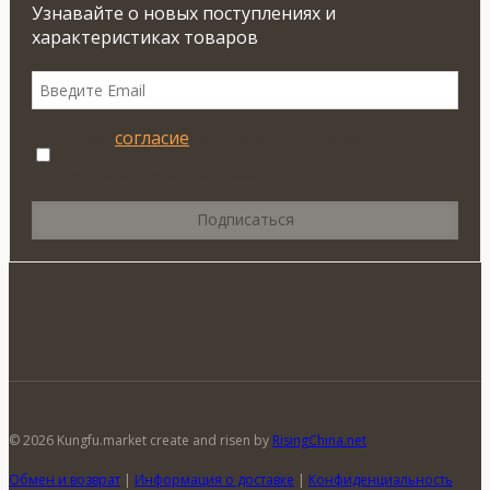
Узнавайте о новых поступлениях и
характеристиках товаров
Я даю
согласие
на обработку своих
персональных данных.
© 2026 Kungfu.market create and risen by
RisingChina.net
Обмен и возврат
|
Информация о доставке
|
Конфиденциальность