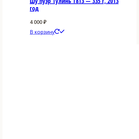
Шу пуэр Тулинь Т813 — 335 г, 2013
год
4 000
₽
В корзину