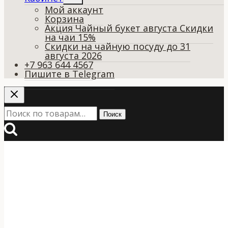
дочернее
Мой аккаунт
меню
Корзина
Акция Чайный букет августа Скидки
на чаи 15%
Скидки на чайную посуду до 31
августа 2026
+7 963 644 4567
Пишите в Telegram
Искать:
Поиск