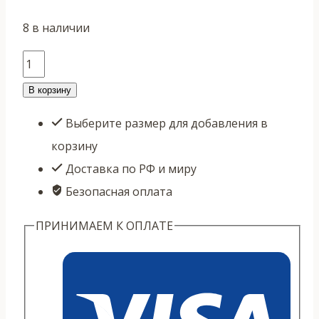
8 в наличии
Количество
товара
В корзину
Шу
Выберите размер для добавления в
пуэр
корзину
Гунтин
Доставка по РФ и миру
Ча
Безопасная оплата
Чжуань
"Дворцовый
ПРИНИМАЕМ К ОПЛАТЕ
кирпич"
—
250
г