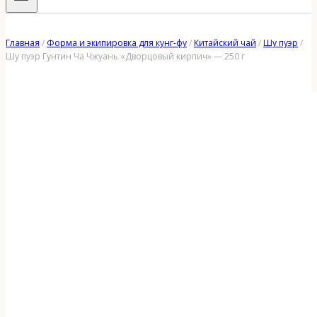
Главная
/
Форма и экипировка для кунг-фу
/
Китайский чай
/
Шу пуэр
/
Шу пуэр Гунтин Ча Чжуань «Дворцовый кирпич» — 250 г