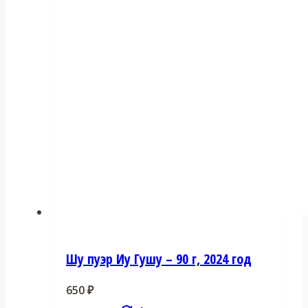
Шу пуэр Иу Гушу – 90 г, 2024 год
650
₽