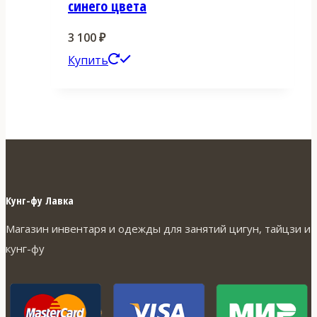
синего цвета
3 100
₽
Этот
Купить
товар
имеет
несколько
вариаций.
Опции
можно
Кунг-фу Лавка
выбрать
Магазин инвентаря и одежды для занятий цигун, тайцзи и
на
кунг-фу
странице
товара.