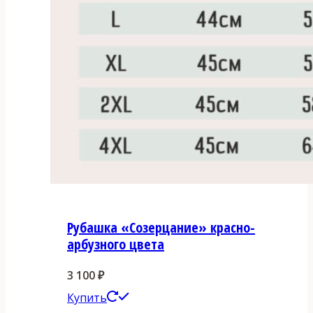
Рубашка «Созерцание» красно-
арбузного цвета
3 100
₽
Этот
Купить