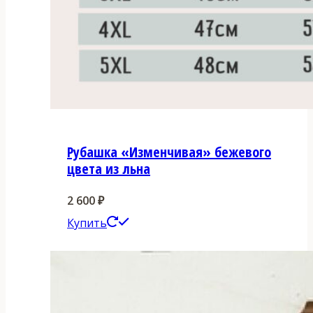
Рубашка «Изменчивая» бежевого
цвета из льна
2 600
₽
Этот
Купить
товар
имеет
несколько
вариаций.