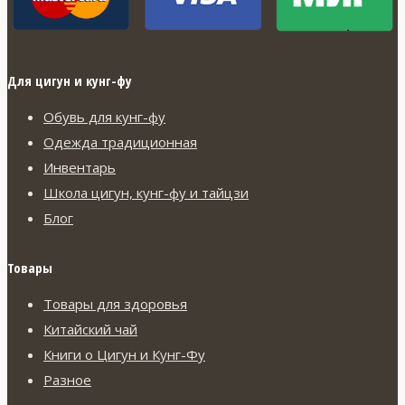
Для цигун и кунг-фу
Обувь для кунг-фу
Одежда традиционная
Инвентарь
Школа цигун, кунг-фу и тайцзи
Блог
Товары
Товары для здоровья
Китайский чай
Книги о Цигун и Кунг-Фу
Разное