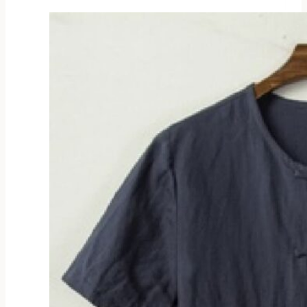
товар
имеет
несколько
вариаций.
Опции
можно
выбрать
на
странице
товара.