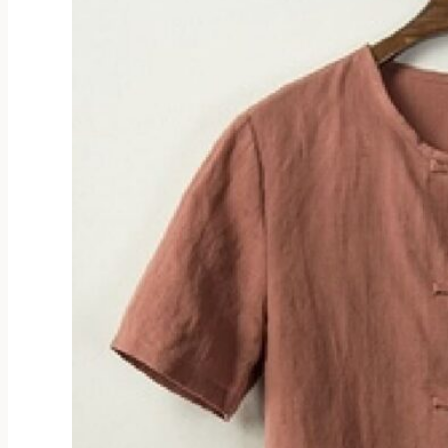
Опции
можно
выбрать
на
странице
товара.