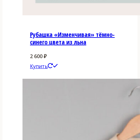
Рубашка «Изменчивая» тёмно-
синего цвета из льна
2 600
₽
Этот
Купить
товар
имеет
несколько
вариаций.
Опции
можно
выбрать