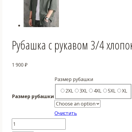
Рубашка с рукавом 3/4 хлопо
1 900
₽
Размер рубашки
2XL
3XL
4XL
5XL
XL
Размер рубашки
Очистить
Количество