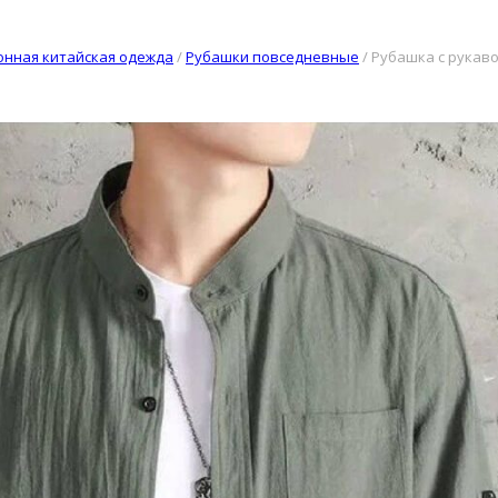
нная китайская одежда
/
Рубашки повседневные
/
Рубашка с рукаво