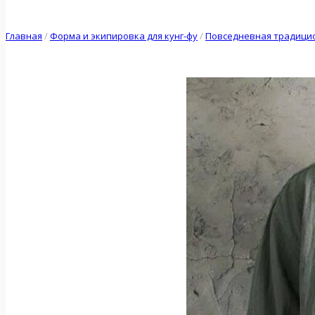
Главная
/
Форма и экипировка для кунг-фу
/
Повседневная традицио