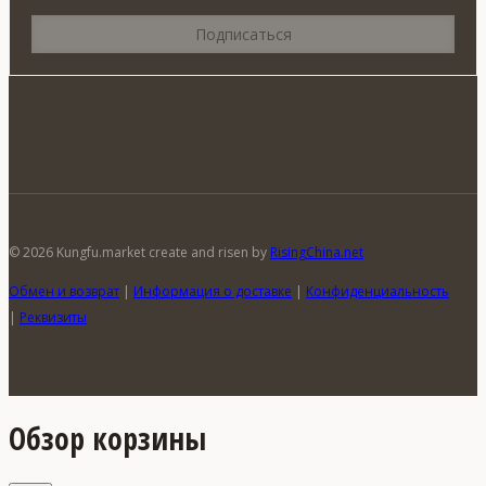
© 2026 Kungfu.market create and risen by
RisingChina.net
Обмен и возврат
|
Информация о доставке
|
Конфиденциальность
|
Реквизиты
Обзор корзины