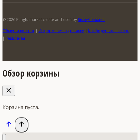
© 2026 Kungfu.market create and risen by
RisingChina.net
Обмен и возврат
|
Информация о доставке
|
Конфиденциальность
|
Реквизиты
Обзор корзины
Корзина пуста.