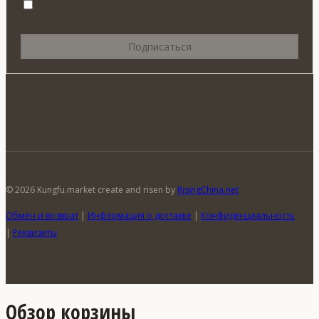
персональных данных.
© 2026 Kungfu.market create and risen by
RisingChina.net
Обмен и возврат
|
Информация о доставке
|
Конфиденциальность
|
Реквизиты
Обзор корзины