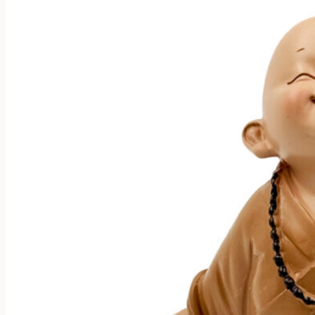
Опции
можно
выбрать
на
странице
товара.