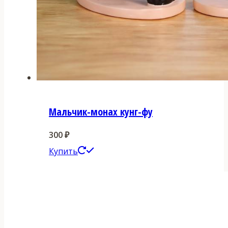
Мальчик-монах кунг-фу
300
₽
Этот
Купить
товар
имеет
несколько
вариаций.