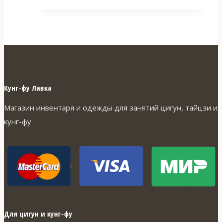
товар
имеет
несколько
вариаций.
Опции
можно
Кунг-фу Лавка
выбрать
Магазин инвентаря и одежды для занятий цигун, тайцзи и
на
кунг-фу
странице
товара.
Для цигун и кунг-фу