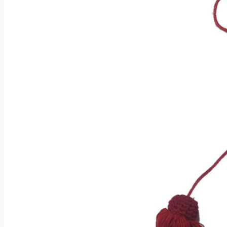
выбрать
на
странице
товара.