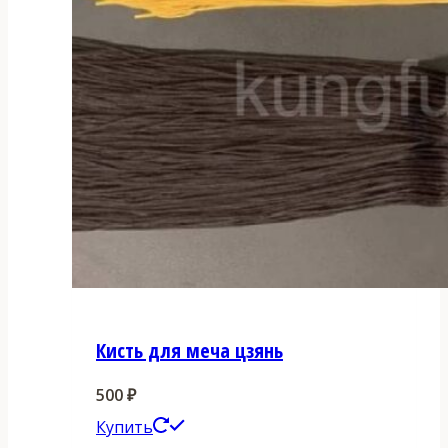
Кисть для меча цзянь
500
₽
Этот
Купить