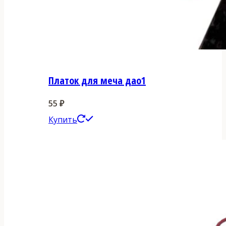
Платок для меча дао1
55
₽
Этот
Купить
товар
имеет
несколько
вариаций.
Опции
можно