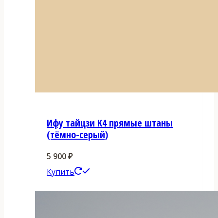
Ифу тайцзи K4 прямые штаны
(тёмно-серый)
5 900
₽
Этот
Купить
товар
имеет