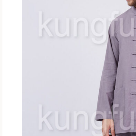
выбрать
на
странице
товара.