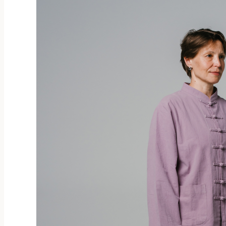
несколько
вариаций.
Опции
можно
выбрать
на
странице
товара.