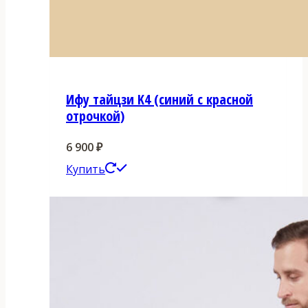
Ифу тайцзи K4 (синий с красной
отрочкой)
6 900
₽
Этот
Купить
товар
имеет
несколько
вариаций.
Опции
можно