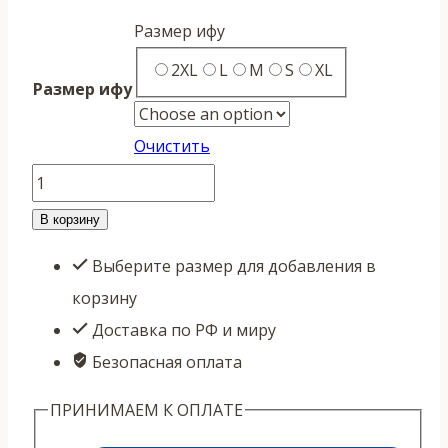
Размер ифу
2XL
L
M
S
XL
Размер ифу
Очистить
Количество
товара
В корзину
Ифу
Выберите размер для добавления в
тайцзи
корзину
К4
Доставка по РФ и миру
с
Безопасная оплата
зауженными
штанами
ПРИНИМАЕМ К ОПЛАТЕ
(серый