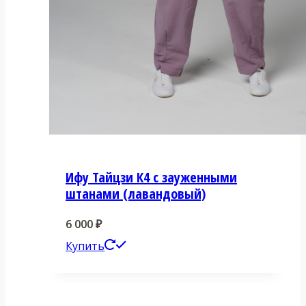
Ифу Тайцзи К4 с зауженными
штанами (лавандовый)
6 000
₽
Этот
Купить
товар
имеет