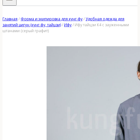
Главная
/
Форма и экипировка для кунг-фу
/
Удобная одежда для
занятий цигун (кунг-фу, тайцзи)
/
Ифу
/
Ифу тайцзи К4 с зауженными
штанами (серый графит)