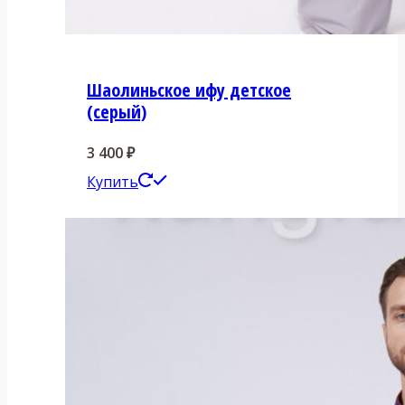
Шаолиньское ифу детское
(серый)
3 400
₽
Этот
Купить
товар
имеет
несколько
вариаций.
Опции
можно
выбрать