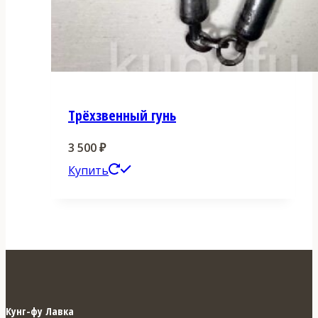
Трёхзвенный гунь
3 500
₽
Этот
Купить
товар
имеет
несколько
вариаций.
Опции
можно
Кунг-фу Лавка