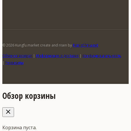
© 2026 Kungfu.market create and risen by
RisingChina.net
Обмен и возврат
|
Информация о доставке
|
Конфиденциальность
|
Реквизиты
Обзор корзины
Корзина пуста.