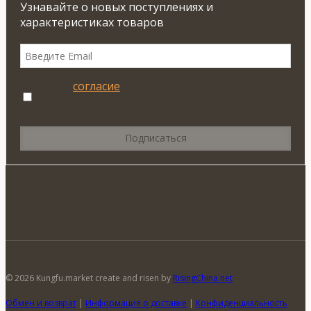
Узнавайте о новых поступлениях и
характеристиках товаров
Я даю
согласие
на обработку своих
персональных данных.
© 2026 Kungfu.market create and risen by
RisingChina.net
Обмен и возврат
|
Информация о доставке
|
Конфиденциальность