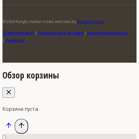
© 2026 Kungfu.market create and risen by
RisingChina.net
Обмен и возврат
|
Информация о доставке
|
Конфиденциальность
|
Реквизиты
Обзор корзины
Корзина пуста.