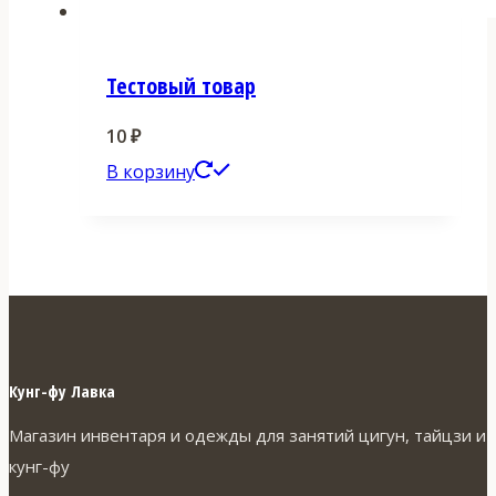
Тестовый товар
10
₽
В корзину
Кунг-фу Лавка
Магазин инвентаря и одежды для занятий цигун, тайцзи и
кунг-фу