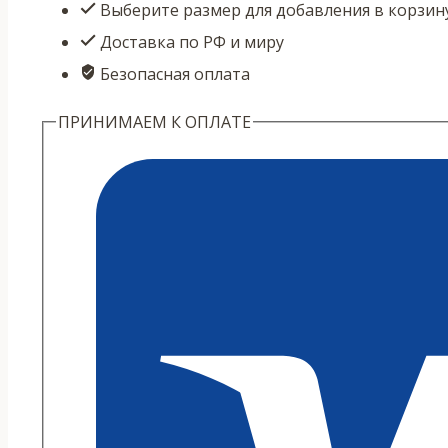
Выберите размер для добавления в корзин
№8
Доставка по РФ и миру
Браслет
Безопасная оплата
мужской:
Лава,
ПРИНИМАЕМ К ОПЛАТЕ
терагерц,
рутиловый
волосатик
с
серебряными
бусинами