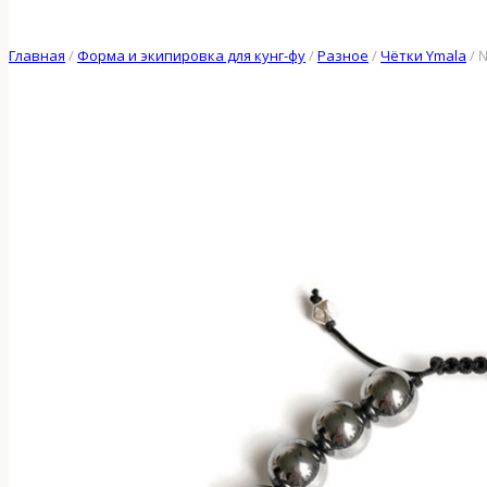
Главная
/
Форма и экипировка для кунг-фу
/
Разное
/
Чётки Ymala
/
№