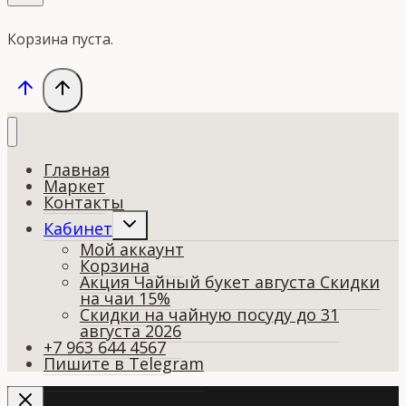
Корзина пуста.
Главная
Маркет
Контакты
Переключить
Кабинет
дочернее
Мой аккаунт
меню
Корзина
Акция Чайный букет августа Скидки
на чаи 15%
Скидки на чайную посуду до 31
августа 2026
+7 963 644 4567
Пишите в Telegram