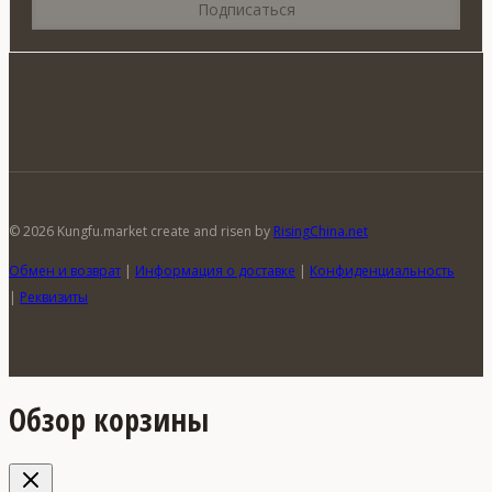
© 2026 Kungfu.market create and risen by
RisingChina.net
Обмен и возврат
|
Информация о доставке
|
Конфиденциальность
|
Реквизиты
Обзор корзины