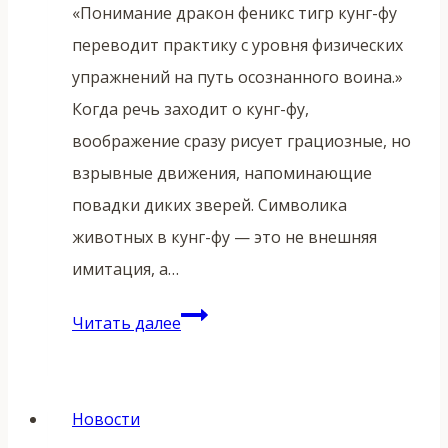
«Понимание дракон феникс тигр кунг-фу
переводит практику с уровня физических
упражнений на путь осознанного воина.»
Когда речь заходит о кунг-фу,
воображение сразу рисует грациозные, но
взрывные движения, напоминающие
повадки диких зверей. Символика
животных в кунг-фу — это не внешняя
имитация, а…
Дракон,
Читать далее
Феникс
и
Тигр:
Новости
символика