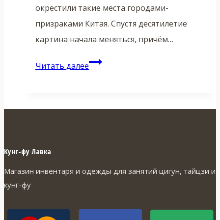
окрестили такие места городами-
призраками Китая. Спустя десятилетие
картина начала меняться, причём…
Города-
Читать далее
призраки
Китая:
амбиции
мегаполисов,
пустые
Кунг-фу Лавка
небоскрёбы
Магазин инвентаря и одежды для занятий цигун, тайцзи и
и
кунг-фу
неожиданное
возвращение
жизни