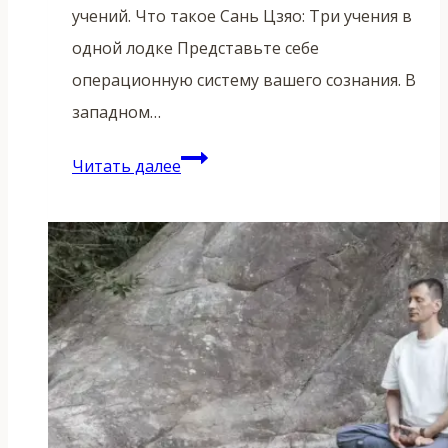
учений. Что такое Сань Цзяо: Три учения в
одной лодке Представьте себе
операционную систему вашего сознания. В
западном…
Даосизм,
Читать далее
Конфуцианство
и
Буддизм:
как
три
учения
уживаются
в
одной